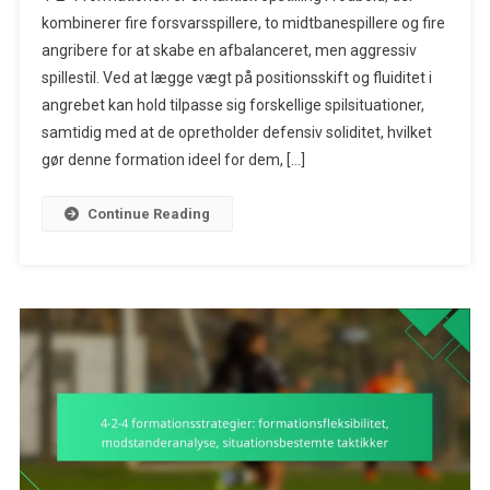
2-
kombinerer fire forsvarsspillere, to midtbanespillere og fire
4
angribere for at skabe en afbalanceret, men aggressiv
Formationsstra
spillestil. Ved at lægge vægt på positionsskift og fluiditet i
Positionsudve
Fluiditet
angrebet kan hold tilpasse sig forskellige spilsituationer,
I
samtidig med at de opretholder defensiv soliditet, hvilket
Angrebet,
gør denne formation ideel for dem, […]
Defensiv
Soliditet
Continue Reading