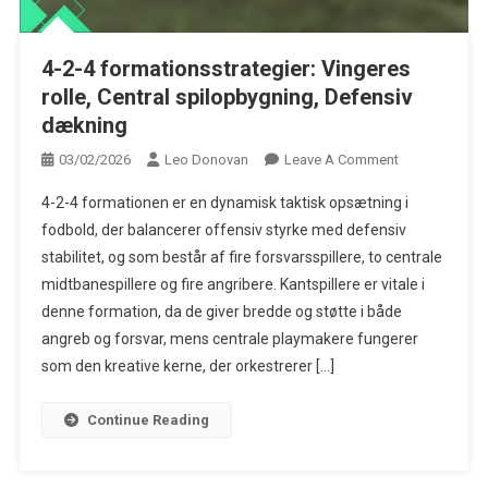
4-2-4 formationsstrategier: Vingeres
rolle, Central spilopbygning, Defensiv
dækning
On
03/02/2026
Leo Donovan
Leave A Comment
4-
4-2-4 formationen er en dynamisk taktisk opsætning i
2-
fodbold, der balancerer offensiv styrke med defensiv
4
stabilitet, og som består af fire forsvarsspillere, to centrale
Formationsstra
midtbanespillere og fire angribere. Kantspillere er vitale i
Vingeres
Rolle,
denne formation, da de giver bredde og støtte i både
Central
angreb og forsvar, mens centrale playmakere fungerer
Spilopbygning
som den kreative kerne, der orkestrerer […]
Defensiv
Dækning
Continue Reading