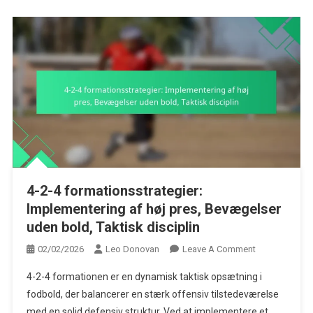
4-2-4 formationsstrategier:
Implementering af høj pres, Bevægelser
uden bold, Taktisk disciplin
On
02/02/2026
Leo Donovan
Leave A Comment
4-
4-2-4 formationen er en dynamisk taktisk opsætning i
2-
fodbold, der balancerer en stærk offensiv tilstedeværelse
4
med en solid defensiv struktur. Ved at implementere et
Formationsstra