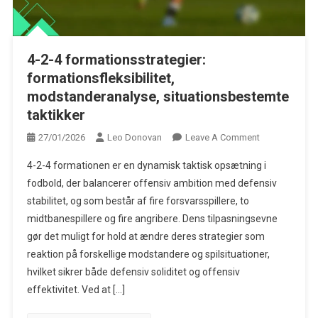
4-2-4 formationsstrategier:
formationsfleksibilitet,
modstanderanalyse, situationsbestemte
taktikker
On
27/01/2026
Leo Donovan
Leave A Comment
4-
4-2-4 formationen er en dynamisk taktisk opsætning i
2-
fodbold, der balancerer offensiv ambition med defensiv
4
stabilitet, og som består af fire forsvarsspillere, to
Formationsstra
midtbanespillere og fire angribere. Dens tilpasningsevne
Formationsflek
Modstanderan
gør det muligt for hold at ændre deres strategier som
Situationsbes
reaktion på forskellige modstandere og spilsituationer,
Taktikker
hvilket sikrer både defensiv soliditet og offensiv
effektivitet. Ved at […]