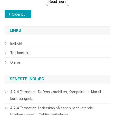
Read more
Posts
Older posts
navigation
LINKS
Indhold
Tag kontakt
Om os
SENESTE INDLÆG
4-2-4 Formation: Defensiv stabilitet, Kompakthed, Klar til
kontraangreb
4-2-4 Formation: Lederskab på banen, Motiverende
holdkammerater, Taktisk vejledning