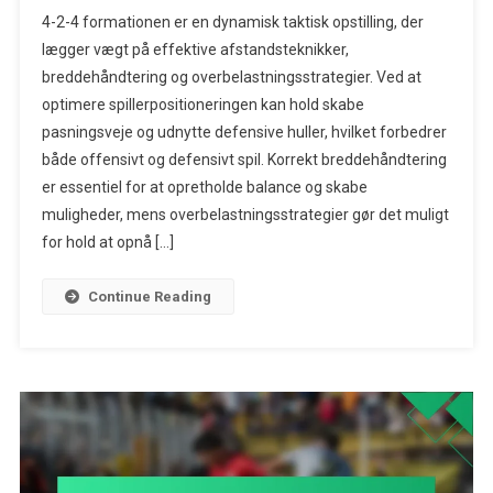
4-
4-2-4 formationen er en dynamisk taktisk opstilling, der
2-
lægger vægt på effektive afstandsteknikker,
4
breddehåndtering og overbelastningsstrategier. Ved at
Formationsstra
optimere spillerpositioneringen kan hold skabe
Afstandstekni
Breddehåndter
pasningsveje og udnytte defensive huller, hvilket forbedrer
Overbelastnin
både offensivt og defensivt spil. Korrekt breddehåndtering
er essentiel for at opretholde balance og skabe
muligheder, mens overbelastningsstrategier gør det muligt
for hold at opnå […]
Continue Reading