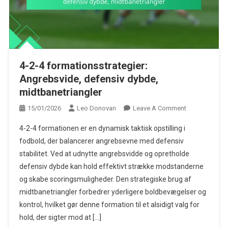
4-2-4 formationsstrategier:
Angrebsvide, defensiv dybde,
midtbanetriangler
On
15/01/2026
Leo Donovan
Leave A Comment
4-
4-2-4 formationen er en dynamisk taktisk opstilling i
2-
fodbold, der balancerer angrebsevne med defensiv
4
stabilitet. Ved at udnytte angrebsvidde og opretholde
Formationsstra
defensiv dybde kan hold effektivt strække modstanderne
Angrebsvide,
Defensiv
og skabe scoringsmuligheder. Den strategiske brug af
Dybde,
midtbanetriangler forbedrer yderligere boldbevægelser og
Midtbanetrian
kontrol, hvilket gør denne formation til et alsidigt valg for
hold, der sigter mod at […]