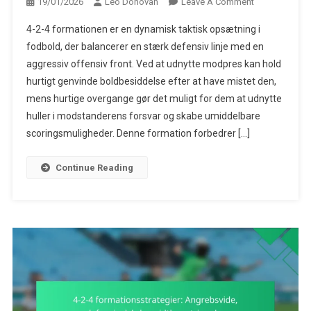
On
19/01/2026
Leo Donovan
Leave A Comment
4-
4-2-4 formationen er en dynamisk taktisk opsætning i
2-
fodbold, der balancerer en stærk defensiv linje med en
4
aggressiv offensiv front. Ved at udnytte modpres kan hold
Formationsstra
hurtigt genvinde boldbesiddelse efter at have mistet den,
Modpres,
Hurtige
mens hurtige overgange gør det muligt for dem at udnytte
Overgange,
huller i modstanderens forsvar og skabe umiddelbare
Udnyttelse
scoringsmuligheder. Denne formation forbedrer […]
Af
Huller
Continue Reading