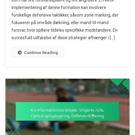
som har fire forsvarsspillere og fire angribere. Effektiv
Formationsstra
implementering af denne formation kan involvere
Zonnemarkeri
Mand-
forskellige defensive taktikker, såsom zone marking, der
Til-
fokuserer på område dækning, eller mand-til-mand
Mand
forsvar, hvor spillere tildeles specifikke modstandere. En
Forsvar,
succesfuld udførelse af disse strategier afhænger i […]
Kommunikation
Continue Reading