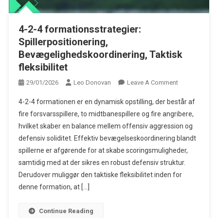
4-2-4 formationsstrategier:
Spillerpositionering,
Bevægelighedskoordinering, Taktisk
fleksibilitet
On
29/01/2026
Leo Donovan
Leave A Comment
4-
4-2-4 formationen er en dynamisk opstilling, der består af
2-
fire forsvarsspillere, to midtbanespillere og fire angribere,
4
hvilket skaber en balance mellem offensiv aggression og
Formationsstra
defensiv soliditet. Effektiv bevægelseskoordinering blandt
Spillerposition
Bevægelighed
spillerne er afgørende for at skabe scoringsmuligheder,
Taktisk
samtidig med at der sikres en robust defensiv struktur.
Fleksibilitet
Derudover muliggør den taktiske fleksibilitet inden for
denne formation, at […]
Continue Reading