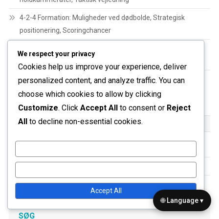
4-2-4 Formation: Muligheder ved dødbolde, Strategisk
positionering, Scoringchancer
4-2-4 formation: Backspillerfunktioner, breddestøtte,
We respect your privacy
overlappende løb
Cookies help us improve your experience, deliver
4-2-4 Formation: Vingespillerroller, Indlægsteknikker,
personalized content, and analyze traffic. You can
Målscoringmuligheder
choose which cookies to allow by clicking
Customize
. Click
Accept All
to consent or
Reject
All
to decline non-essential cookies.
KATEGORIER
4-2-4 formationsstrategier
Customize
4-2-4 Spillerroller
Reject All
4-2-4 Taktiske Fordele
Accept All
🌐 Language ▾
SØG