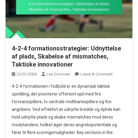
4-2-4 formationsstrategier: Udnyttelse
af plads, Skabelse af mismatches,
Taktiske innovationer
On
22/01/2026
Leo Donovan
Leave A Comment
4-
4-2-4 formationen i fodbold er en dynamisk taktisk
2-
opstilling, der prioriterer offensivt spil med fire
4
forsvarsspillere, to centrale midtbanespillere og fire
Formationsstra
angribere. Ved effektivt at udnytte bredde og dybde kan
Udnyttelse
Af
hold udnytte plads og skabe mismatches mod deres
Plads,
modstandere, hvilket øger deres angrebspotentiale og
Skabelse
fører til flere scoringsmuligheder. Key sections in the
Af