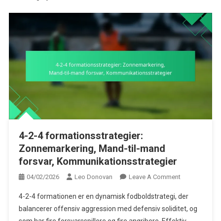
4-2-4 formationsstrategier:
Zonnemarkering, Mand-til-mand
forsvar, Kommunikationsstrategier
On
04/02/2026
Leo Donovan
Leave A Comment
4-
4-2-4 formationen er en dynamisk fodboldstrategi, der
2-
balancerer offensiv aggression med defensiv soliditet, og
4