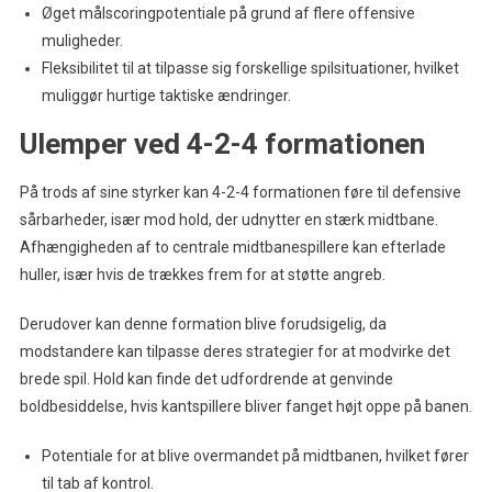
Øget målscoringpotentiale på grund af flere offensive
muligheder.
Fleksibilitet til at tilpasse sig forskellige spilsituationer, hvilket
muliggør hurtige taktiske ændringer.
Ulemper ved 4-2-4 formationen
På trods af sine styrker kan 4-2-4 formationen føre til defensive
sårbarheder, især mod hold, der udnytter en stærk midtbane.
Afhængigheden af to centrale midtbanespillere kan efterlade
huller, især hvis de trækkes frem for at støtte angreb.
Derudover kan denne formation blive forudsigelig, da
modstandere kan tilpasse deres strategier for at modvirke det
brede spil. Hold kan finde det udfordrende at genvinde
boldbesiddelse, hvis kantspillere bliver fanget højt oppe på banen.
Potentiale for at blive overmandet på midtbanen, hvilket fører
til tab af kontrol.