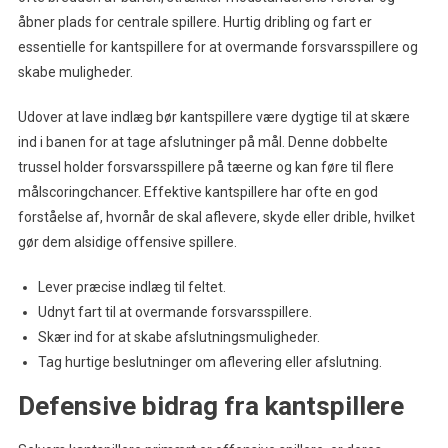
åbner plads for centrale spillere. Hurtig dribling og fart er
essentielle for kantspillere for at overmande forsvarsspillere og
skabe muligheder.
Udover at lave indlæg bør kantspillere være dygtige til at skære
ind i banen for at tage afslutninger på mål. Denne dobbelte
trussel holder forsvarsspillere på tæerne og kan føre til flere
målscoringchancer. Effektive kantspillere har ofte en god
forståelse af, hvornår de skal aflevere, skyde eller drible, hvilket
gør dem alsidige offensive spillere.
Lever præcise indlæg til feltet.
Udnyt fart til at overmande forsvarsspillere.
Skær ind for at skabe afslutningsmuligheder.
Tag hurtige beslutninger om aflevering eller afslutning.
Defensive bidrag fra kantspillere