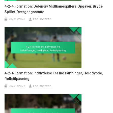
4-2-4 Formation: Defensiv Midtbanespillers Opgaver, Bryde
Spillet, Overgangsstøtte
23/01/2026
Leo Donovan
4-2-4 Formation: Indflydelse Fra Indskiftninger, Holddybde,
Rolletilpasning
20/01/2026
Leo Donovan