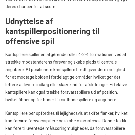
deres chancer for at score.
Udnyttelse af
kantspillerpositionering til
offensive spil
Kantspillere spiller en afgørende rolle i 4-2-4 formationen ved at
strække modstanderens forsvar og skabe plads til centrale
angribere. At positionere kantspillere bredt giver dem mulighed
for at modtage bolden i fordelagtige områder, hvilket gør det
lettere at levere indlæg eller skære ind for afslutninger. Effektive
kantspillere kan også trække forsvarsspillere ud af position,
hvilket åbner op for baner til midtbanespillere og angribere.
Kantspillere bør opfordres til lejlighedsvis at skifte flanker, hvilket
kan forvirre forsvarsspillere og skabe mismatches. Denne taktik
kan føre til uventede målscoringmuligheder, da forsvarsspillere