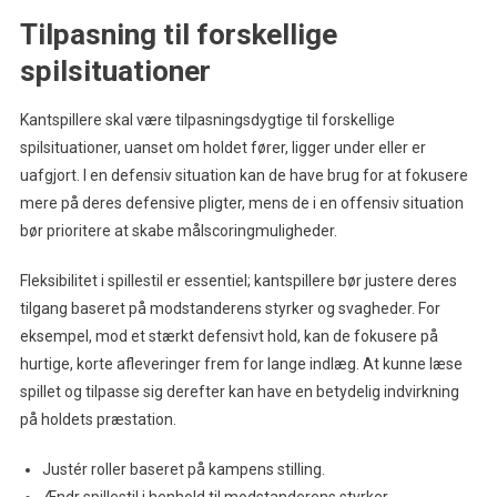
Tilpasning til forskellige
spilsituationer
Kantspillere skal være tilpasningsdygtige til forskellige
spilsituationer, uanset om holdet fører, ligger under eller er
uafgjort. I en defensiv situation kan de have brug for at fokusere
mere på deres defensive pligter, mens de i en offensiv situation
bør prioritere at skabe målscoringmuligheder.
Fleksibilitet i spillestil er essentiel; kantspillere bør justere deres
tilgang baseret på modstanderens styrker og svagheder. For
eksempel, mod et stærkt defensivt hold, kan de fokusere på
hurtige, korte afleveringer frem for lange indlæg. At kunne læse
spillet og tilpasse sig derefter kan have en betydelig indvirkning
på holdets præstation.
Justér roller baseret på kampens stilling.