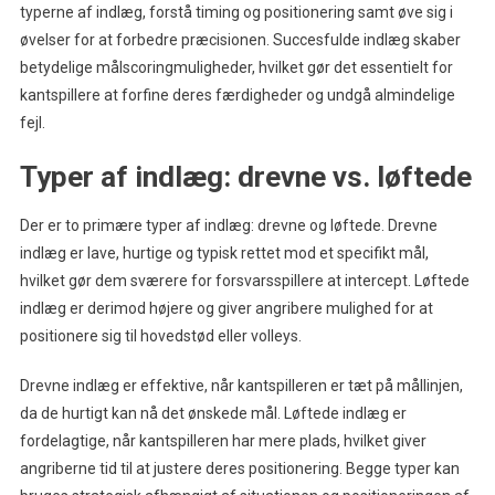
typerne af indlæg, forstå timing og positionering samt øve sig i
øvelser for at forbedre præcisionen. Succesfulde indlæg skaber
betydelige målscoringmuligheder, hvilket gør det essentielt for
kantspillere at forfine deres færdigheder og undgå almindelige
fejl.
Typer af indlæg: drevne vs. løftede
Der er to primære typer af indlæg: drevne og løftede. Drevne
indlæg er lave, hurtige og typisk rettet mod et specifikt mål,
hvilket gør dem sværere for forsvarsspillere at intercept. Løftede
indlæg er derimod højere og giver angribere mulighed for at
positionere sig til hovedstød eller volleys.
Drevne indlæg er effektive, når kantspilleren er tæt på mållinjen,
da de hurtigt kan nå det ønskede mål. Løftede indlæg er
fordelagtige, når kantspilleren har mere plads, hvilket giver
angriberne tid til at justere deres positionering. Begge typer kan