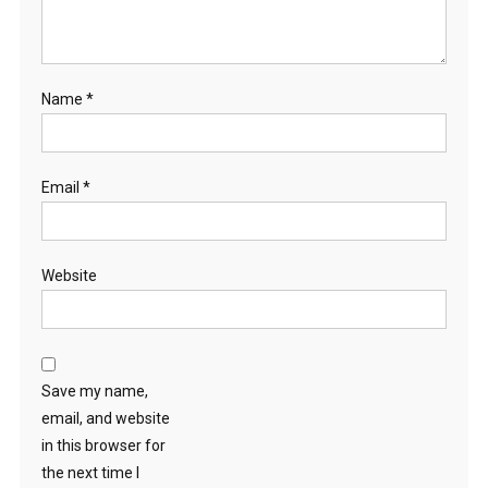
Name
*
Email
*
Website
Save my name,
email, and website
in this browser for
the next time I