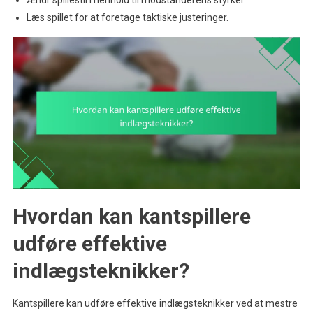
Ændr spillestil i henhold til modstanderens styrker.
Læs spillet for at foretage taktiske justeringer.
Hvordan kan kantspillere
udføre effektive
indlægsteknikker?
Kantspillere kan udføre effektive indlægsteknikker ved at mestre