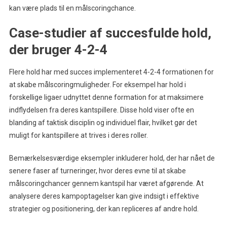
kan være plads til en målscoringchance.
Case-studier af succesfulde hold,
der bruger 4-2-4
Flere hold har med succes implementeret 4-2-4 formationen for
at skabe målscoringmuligheder. For eksempel har hold i
forskellige ligaer udnyttet denne formation for at maksimere
indflydelsen fra deres kantspillere. Disse hold viser ofte en
blanding af taktisk disciplin og individuel flair, hvilket gør det
muligt for kantspillere at trives i deres roller.
Bemærkelsesværdige eksempler inkluderer hold, der har nået de
senere faser af turneringer, hvor deres evne til at skabe
målscoringchancer gennem kantspil har været afgørende. At
analysere deres kampoptagelser kan give indsigt i effektive
strategier og positionering, der kan repliceres af andre hold.