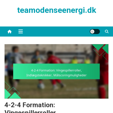
Skip
teamodenseenergi.dk
to
content
4-2-4 Formation:
Vingespillerroller,