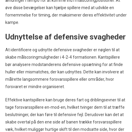
ændringer i tempo for at komme ind i målscoringpositioner. At
øve disse bevægelser kan hjælpe spillere med at udvikle en
fornemmelse for timing, der maksimerer deres effektivitet under
kampe.
Udnyttelse af defensive svagheder
At identificere og udnytte defensive svagheder er nøglen til at
skabe målscoringmuligheder i 4-2-4 formationen. Kantspillere
bør analysere modstanderens defensive opsætning for at finde
huller eller mismatches, der kan udnyttes. Dette kan involvere at
målrette langsommere forsvarsspillere eller områder, hvor
forsvaret er mindre organiseret.
Effektive kantspillere kan bruge deres fart og driblingsevner til at
tage forsvarsspillere en-mod-en, hvilket tvinger dem til at træffe
beslutninger, der kan føre til defensive fejl. Derudover kan det at
skabe overtal på den ene side af banen trække forsvarsspillere
væk, hvilket muliggør hurtige skift til den modsatte side, hvor der