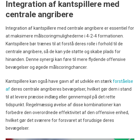
Integration af kantspillere med
centrale angribere
Integration af kantspillere med centrale angribere er essentiel for
at maksimere målscoringmulighederne i 4-2-4 formationen.
Kantspillere bør trænes til at forstå deres rolle i forhold til de
centrale angribere, så de kan yde støtte og skabe plads for
hinanden. Denne synergi kan føre til mere flydende offensive
bevægelser og øgede målscoringchancer.
Kantspillere kan også have gavn af at udvikle en stærk
forståelse
af
deres centrale angriberes bevægelser, hvilket gør dem i stand
til at levere præcise indlæg eller gennemspil på det rette
tidspunkt. Regelmæssig øvelse af disse kombinationer kan
forbedre den overordnede effektivitet af den offensive enhed,
hvilket gør det sværere for forsvaret at forudsige deres
bevægelser.