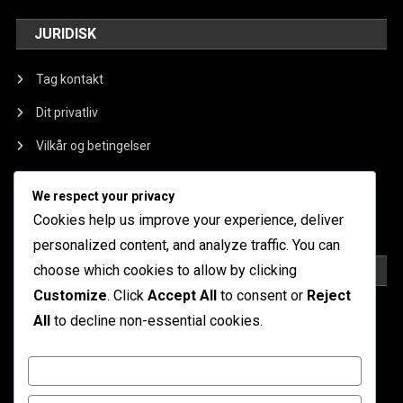
JURIDISK
Tag kontakt
Dit privatliv
Vilkår og betingelser
Om os
We respect your privacy
Cookieindstillinger
Cookies help us improve your experience, deliver
personalized content, and analyze traffic. You can
choose which cookies to allow by clicking
KATEGORIER
Customize
. Click
Accept All
to consent or
Reject
4-2-4 formationsstrategier
All
to decline non-essential cookies.
4-2-4 Spillerroller
Customize
4-2-4 Taktiske Fordele