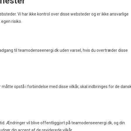
enester
bsteder. Vi har ikke kontrol over disse websteder og er ikke ansvarlige
 egen risiko.
in adgang til teamodenseenergi.dk uden varsel, hvis du overtræder disse
er måtte opstå i forbindelse med disse vilkår, skal indbringes for de dans
r tid. Ændringer vil blive offentliggjort på teamodenseenergi.dk, og din
gør din accept af de reviderede vilkår.