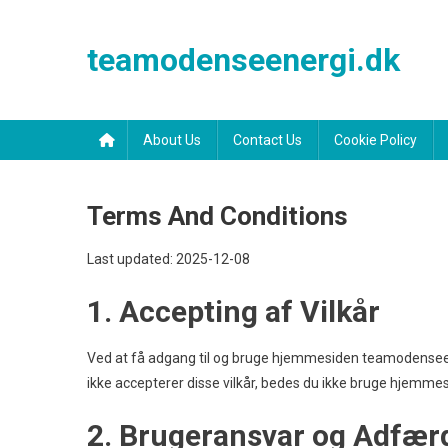
Skip
to
teamodenseenergi.dk
content
About Us
Contact Us
Cookie Policy
Terms And Conditions
Last updated: 2025-12-08
1. Accepting af Vilkår
Ved at få adgang til og bruge hjemmesiden teamodenseener
ikke accepterer disse vilkår, bedes du ikke bruge hjemme
2. Brugeransvar og Adfær