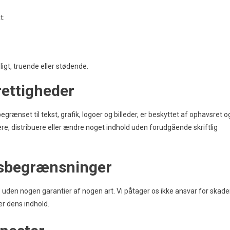
t:
ligt, truende eller stødende.
rettigheder
ænset til tekst, grafik, logoer og billeder, er beskyttet af ophavsret o
re, distribuere eller ændre noget indhold uden forudgående skriftlig
arsbegrænsninger
en nogen garantier af nogen art. Vi påtager os ikke ansvar for skader
r dens indhold.