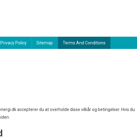
Privacy Policy
Sitemap
Terms And Conditions
gi.dk accepterer du at overholde disse vilkår og betingelser. Hvis du
siden.
d