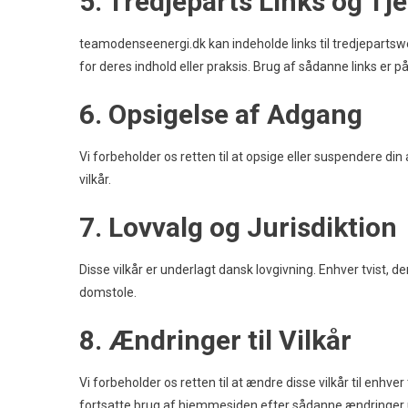
5. Tredjeparts Links og Tj
teamodenseenergi.dk kan indeholde links til tredjepartswe
for deres indhold eller praksis. Brug af sådanne links er på
6. Opsigelse af Adgang
Vi forbeholder os retten til at opsige eller suspendere d
vilkår.
7. Lovvalg og Jurisdiktion
Disse vilkår er underlagt dansk lovgivning. Enhver tvist, d
domstole.
8. Ændringer til Vilkår
Vi forbeholder os retten til at ændre disse vilkår til enhve
fortsatte brug af hjemmesiden efter sådanne ændringer ud