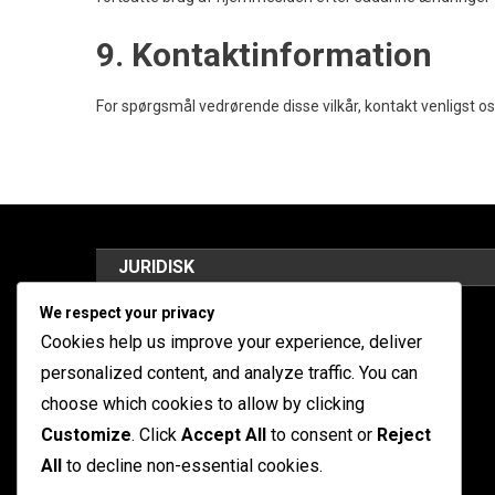
9. Kontaktinformation
For spørgsmål vedrørende disse vilkår, kontakt venligst o
JURIDISK
We respect your privacy
Tag kontakt
Cookies help us improve your experience, deliver
Dit privatliv
personalized content, and analyze traffic. You can
choose which cookies to allow by clicking
Vilkår og betingelser
Customize
. Click
Accept All
to consent or
Reject
Om os
All
to decline non-essential cookies.
Cookieindstillinger