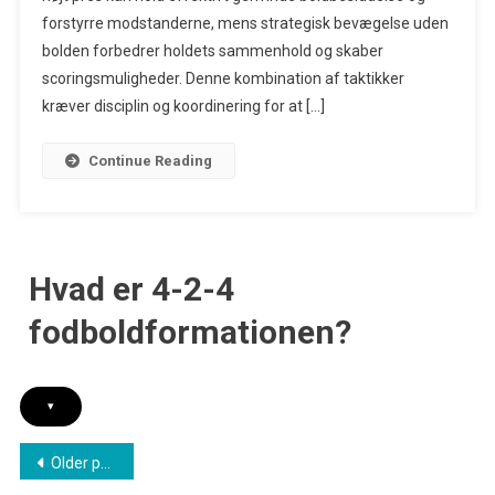
Af
forstyrre modstanderne, mens strategisk bevægelse uden
Høj
bolden forbedrer holdets sammenhold og skaber
Pres,
scoringsmuligheder. Denne kombination af taktikker
Bevægelser
kræver disciplin og koordinering for at […]
Uden
Bold,
Continue Reading
Taktisk
Disciplin
Hvad er 4-2-4
fodboldformationen?
▾
Posts
Older posts