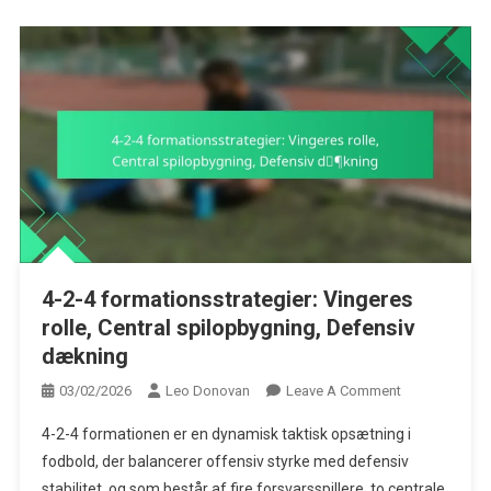
4-2-4 formationsstrategier: Vingeres
rolle, Central spilopbygning, Defensiv
dækning
On
03/02/2026
Leo Donovan
Leave A Comment
4-
4-2-4 formationen er en dynamisk taktisk opsætning i
2-
fodbold, der balancerer offensiv styrke med defensiv
4
stabilitet, og som består af fire forsvarsspillere, to centrale
Formationsstra