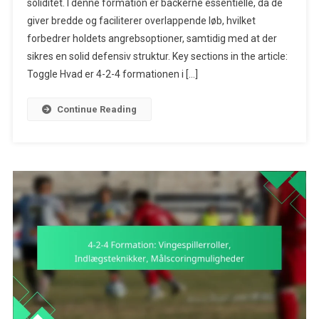
soliditet. I denne formation er backerne essentielle, da de
Formation:
giver bredde og faciliterer overlappende løb, hvilket
Backspillerfun
Breddestøtte,
forbedrer holdets angrebsoptioner, samtidig med at der
Overlappende
sikres en solid defensiv struktur. Key sections in the article:
Løb
Toggle Hvad er 4-2-4 formationen i […]
Continue Reading