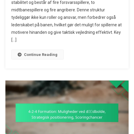
stabilitet og består af fire forsvarsspillere, to
Formation:
midtbanespillere og fire angribere. Denne struktur
Lederskab
På
tydeliggør ikke kun roller og ansvar, men forbedrer også
Banen,
lederskabet på banen, hvilket gør det muligt for spillerne at
Motiverende
motivere hinanden og give taktisk vejledning effektivt. Key
Holdkammerat
[…]
Taktisk
Vejledning
Continue Reading