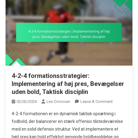
4-2-4 formationsstrategier:
Implementering af høj pres, Bevægelser
uden bold, Taktisk disciplin
On
02/02/2026
Leo Donovan
Leave A Comment
4-
4-2-4 formationen er en dynamisk taktisk opsætning i
2-
fodbold, der balancerer en stærk offensiv tilstedeværelse
4
med en solid defensiv struktur. Ved at implementere et
Formationsstra
højt pres kan hold effektivt genvinde boldbesiddelse og
Implementeri