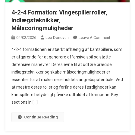
4-2-4 Formation: Vingespillerroller,
Indlægsteknikker,
Målscoringmuligheder
On
04/02/2026
Leo Donovan
Leave A Comment
4-
4-2-4 formationen er stærkt afhængig af kantspillere, som
2-
er afgørende for at generere offensive spil og støtte
4
defensive manøvrer. Deres evne til at udføre præcise
Formation:
indlægsteknikker og skabe målscoringmuligheder er
Vingespillerrol
Indlægsteknik
essentiel for at maksimere holdets angrebspotentiale. Ved
Målscoringmu
at mestre deres roller og forfine deres færdigheder kan
kantspillere betydeligt påvirke udfaldet af kampene. Key
sections in […]
Continue Reading