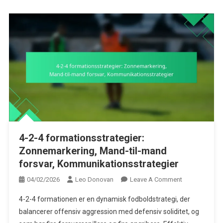
4-2-4 formationsstrategier:
Zonnemarkering, Mand-til-mand
forsvar, Kommunikationsstrategier
On
04/02/2026
Leo Donovan
Leave A Comment
4-
4-2-4 formationen er en dynamisk fodboldstrategi, der
2-
balancerer offensiv aggression med defensiv soliditet, og
4