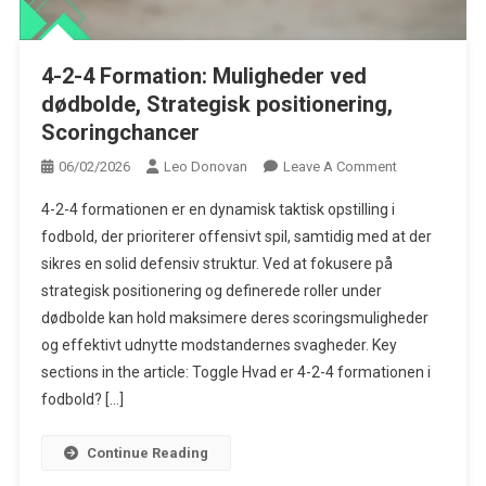
4-2-4 Formation: Muligheder ved
dødbolde, Strategisk positionering,
Scoringchancer
On
06/02/2026
Leo Donovan
Leave A Comment
4-
4-2-4 formationen er en dynamisk taktisk opstilling i
2-
fodbold, der prioriterer offensivt spil, samtidig med at der
4
sikres en solid defensiv struktur. Ved at fokusere på
Formation:
strategisk positionering og definerede roller under
Muligheder
Ved
dødbolde kan hold maksimere deres scoringsmuligheder
Dødbolde,
og effektivt udnytte modstandernes svagheder. Key
Strategisk
sections in the article: Toggle Hvad er 4-2-4 formationen i
Positionering,
fodbold? […]
Scoringchanc
Continue Reading