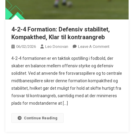
4-2-4 Formation: Defensiv stabilitet, Kompakthed, Klar til
kontraangreb
4-2-4 Formation: Defensiv stabilitet,
Kompakthed, Klar til kontraangreb
On
06/02/2026
Leo Donovan
Leave A Comment
4-
4-2-4 formationen er en taktisk opstilling i fodbold, der
2-
skaber en balance mellem offensiv styrke og defensiv
4
soliditet. Ved at anvende fire forsvarsspillere og to centrale
Formation:
midtbanespillere sikrer denne formation kompakthed og
Defensiv
Stabilitet,
stabilitet, hvilket gør det muligt for hold at skifte hurtigt fra
Kompakthed,
forsvar til kontraangreb, samtidig med at der minimeres
Klar
plads for modstanderne at […]
Til
Kontraangreb
Continue Reading