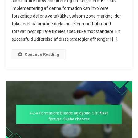
som har fire forsvarsspillere og fire angribere. Effektiv
Formationsstra
implementering af denne formation kan involvere
Zonnemarkeri
Mand-
forskellige defensive taktikker, såsom zone marking, der
Til-
fokuserer på område dækning, eller mand-til-mand
Mand
forsvar, hvor spillere tildeles specifikke modstandere. En
Forsvar,
succesfuld udførelse af disse strategier afhænger i […]
Kommunikation
Continue Reading