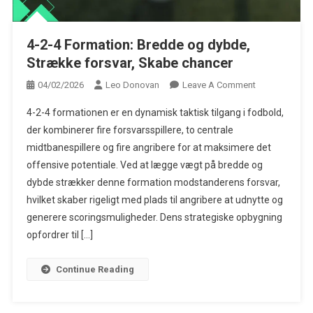
4-2-4 Formation: Bredde og dybde,
Strække forsvar, Skabe chancer
On
04/02/2026
Leo Donovan
Leave A Comment
4-
4-2-4 formationen er en dynamisk taktisk tilgang i fodbold,
2-
der kombinerer fire forsvarsspillere, to centrale
4
midtbanespillere og fire angribere for at maksimere det
Formation:
offensive potentiale. Ved at lægge vægt på bredde og
Bredde
Og
dybde strækker denne formation modstanderens forsvar,
Dybde,
hvilket skaber rigeligt med plads til angribere at udnytte og
Strække
generere scoringsmuligheder. Dens strategiske opbygning
Forsvar,
opfordrer til […]
Skabe
Chancer
Continue Reading