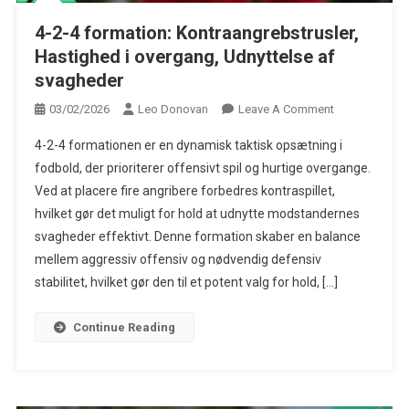
4-2-4 formation: Kontraangrebstrusler,
Hastighed i overgang, Udnyttelse af
svagheder
On
03/02/2026
Leo Donovan
Leave A Comment
4-
4-2-4 formationen er en dynamisk taktisk opsætning i
2-
fodbold, der prioriterer offensivt spil og hurtige overgange.
4
Ved at placere fire angribere forbedres kontraspillet,
Formation:
hvilket gør det muligt for hold at udnytte modstandernes
Kontraangrebst
Hastighed
svagheder effektivt. Denne formation skaber en balance
I
mellem aggressiv offensiv og nødvendig defensiv
Overgang,
stabilitet, hvilket gør den til et potent valg for hold, […]
Udnyttelse
Af
Continue Reading
Svagheder