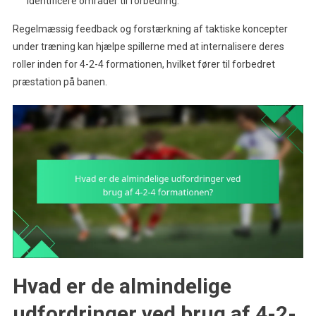
identificere områder til forbedring.
Regelmæssig feedback og forstærkning af taktiske koncepter
under træning kan hjælpe spillerne med at internalisere deres
roller inden for 4-2-4 formationen, hvilket fører til forbedret
præstation på banen.
Hvad er de almindelige
udfordringer ved brug af 4-2-