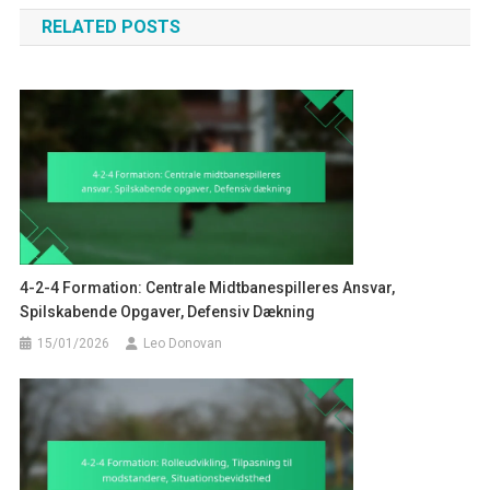
navigation
RELATED POSTS
4-2-4 Formation: Centrale Midtbanespilleres Ansvar,
Spilskabende Opgaver, Defensiv Dækning
15/01/2026
Leo Donovan