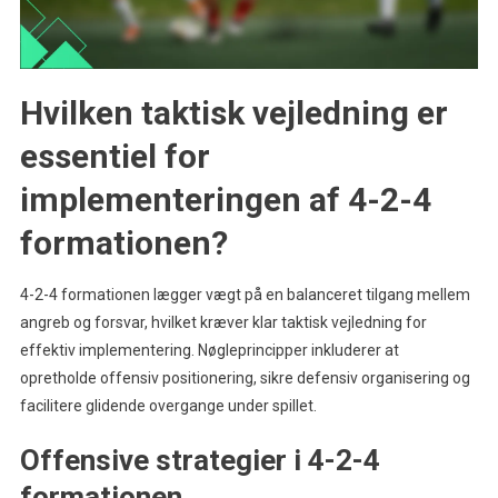
Hvilken taktisk vejledning er
essentiel for
implementeringen af 4-2-4
formationen?
4-2-4 formationen lægger vægt på en balanceret tilgang mellem
angreb og forsvar, hvilket kræver klar taktisk vejledning for
effektiv implementering. Nøgleprincipper inkluderer at
opretholde offensiv positionering, sikre defensiv organisering og
facilitere glidende overgange under spillet.
Offensive strategier i 4-2-4
formationen