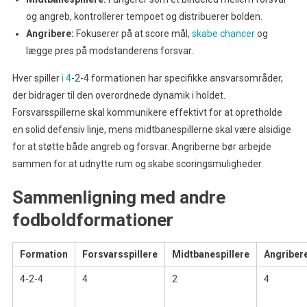
og angreb, kontrollerer tempoet og distribuerer bolden.
Angribere:
Fokuserer på at score mål,
skabe chancer
og
lægge pres på modstanderens forsvar.
Hver spiller
i 4
-2-4 formationen har specifikke ansvarsområder,
der bidrager til den overordnede dynamik i holdet.
Forsvarsspillerne skal kommunikere effektivt for at opretholde
en solid defensiv linje, mens midtbanespillerne skal være alsidige
for at støtte både angreb og forsvar. Angriberne bør arbejde
sammen for at udnytte rum og skabe scoringsmuligheder.
Sammenligning med andre
fodboldformationer
Formation
Forsvarsspillere
Midtbanespillere
Angriber
4-2-4
4
2
4