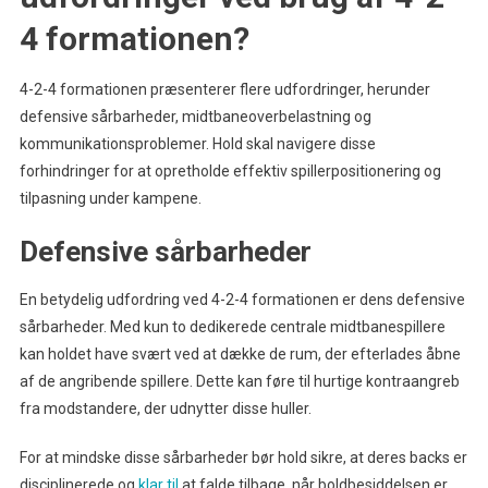
4 formationen?
4-2-4 formationen præsenterer flere udfordringer, herunder
defensive sårbarheder, midtbaneoverbelastning og
kommunikationsproblemer. Hold skal navigere disse
forhindringer for at opretholde effektiv spillerpositionering og
tilpasning under kampene.
Defensive sårbarheder
En betydelig udfordring ved 4-2-4 formationen er dens defensive
sårbarheder. Med kun to dedikerede centrale midtbanespillere
kan holdet have svært ved at dække de rum, der efterlades åbne
af de angribende spillere. Dette kan føre til hurtige kontraangreb
fra modstandere, der udnytter disse huller.
For at mindske disse sårbarheder bør hold sikre, at deres backs er
disciplinerede og
klar til
at falde tilbage, når boldbesiddelsen er