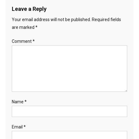
Leave a Reply
Your email address will not be published.
Required fields
are marked
*
Comment
*
Name
*
Email
*