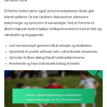
samlede moral.
Effektive ledere sikrer også, at kommunikationen flyder glat
blandt spillerne. De bør facilitere diskussioner, adressere
bekymringer og opmuntre til samarbejde. Ved at fremme et
åbent miljø kan ledere hjælpe holdkammeraterne med at føle sig
værdsatte og engagerede.
Led ved eksempel gennem hårdt arbejde og dedikation.
Oprethold en positiv attitude, selv i udfordrende situationer.
Opfordre til åben dialog blandt holdmedlemmerne.
Anerkende og fejre individuelle bidrag til holdet.