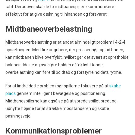
tabt. Derudover skal de to midtbanespillere kommunikere
effektivt for at give dækning til hinanden og forsvaret.
Midtbaneoverbelastning
Midtbaneoverbelastning er et andet almindeligt problem i 4-2-4
opsætningen. Med fire angribere, der presser højt op ad banen,
kan midtbanen blive overfyldt, hvilket gør det svært at opretholde
boldbesiddelse og overføre bolden effektivt. Denne
overbelastning kan føre til boldtab og forstyrre holdets rytme.
For at lindre dette problem bør spillerne fokusere på at
skabe
plads
gennem intelligent bevægelse og positionering.
Midtbanespillerne kan også se på at sprede spillet bredt og
udnytte fløjene for at strække modstanderen og skabe
pasningsveje.
Kommunikationsproblemer