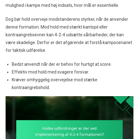
mulighed i kampe med høj indsats, hvor mål er essentielle.
Dog bør hold overveje modstanderens styrker, når de anvender
denne formation. Mod hold med stærkt kantspil eller
kontraangrebsevner kan 4-2-4 udsætte sårbarheder, der kan
være skadelige. Derfor er det afgørende at forstå kampscenariet
for taktisk udførelse.
Bedst anvendt når der er behov for hurtigt at score.
Effektiv mod hold med svagere forsvar.
Kræver omhyggelig overvejelse mod stærke
kontraangrebshold.