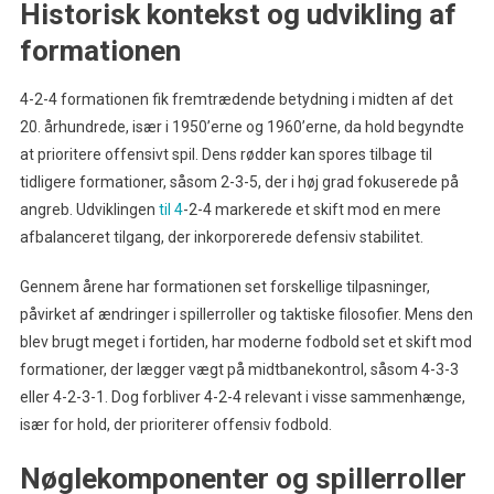
Historisk kontekst og udvikling af
formationen
4-2-4 formationen fik fremtrædende betydning i midten af det
20. århundrede, især i 1950’erne og 1960’erne, da hold begyndte
at prioritere offensivt spil. Dens rødder kan spores tilbage til
tidligere formationer, såsom 2-3-5, der i høj grad fokuserede på
angreb. Udviklingen
til 4
-2-4 markerede et skift mod en mere
afbalanceret tilgang, der inkorporerede defensiv stabilitet.
Gennem årene har formationen set forskellige tilpasninger,
påvirket af ændringer i spillerroller og taktiske filosofier. Mens den
blev brugt meget i fortiden, har moderne fodbold set et skift mod
formationer, der lægger vægt på midtbanekontrol, såsom 4-3-3
eller 4-2-3-1. Dog forbliver 4-2-4 relevant i visse sammenhænge,
især for hold, der prioriterer offensiv fodbold.
Nøglekomponenter og spillerroller