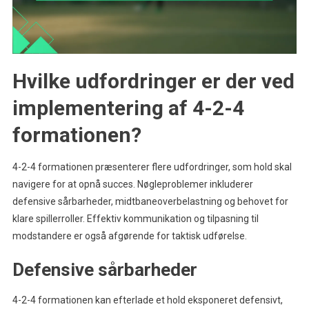
Hvilke udfordringer er der ved
implementering af 4-2-4
formationen?
4-2-4 formationen præsenterer flere udfordringer, som hold skal
navigere for at opnå succes. Nøgleproblemer inkluderer
defensive sårbarheder, midtbaneoverbelastning og behovet for
klare spillerroller. Effektiv kommunikation og tilpasning til
modstandere er også afgørende for taktisk udførelse.
Defensive sårbarheder
4-2-4 formationen kan efterlade et hold eksponeret defensivt,