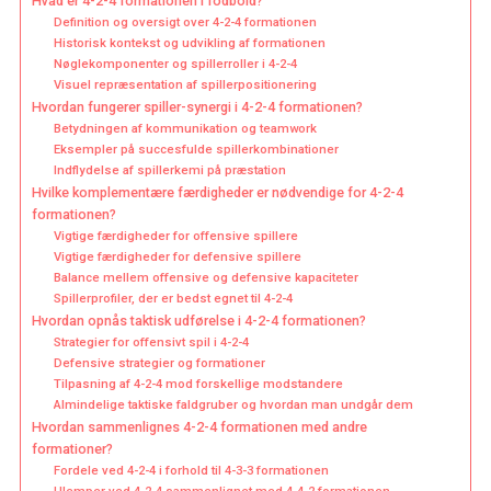
Hvad er 4-2-4 formationen i fodbold?
Definition og oversigt over 4-2-4 formationen
Historisk kontekst og udvikling af formationen
Nøglekomponenter og spillerroller i 4-2-4
Visuel repræsentation af spillerpositionering
Hvordan fungerer spiller-synergi i 4-2-4 formationen?
Betydningen af kommunikation og teamwork
Eksempler på succesfulde spillerkombinationer
Indflydelse af spillerkemi på præstation
Hvilke komplementære færdigheder er nødvendige for 4-2-4
formationen?
Vigtige færdigheder for offensive spillere
Vigtige færdigheder for defensive spillere
Balance mellem offensive og defensive kapaciteter
Spillerprofiler, der er bedst egnet til 4-2-4
Hvordan opnås taktisk udførelse i 4-2-4 formationen?
Strategier for offensivt spil i 4-2-4
Defensive strategier og formationer
Tilpasning af 4-2-4 mod forskellige modstandere
Almindelige taktiske faldgruber og hvordan man undgår dem
Hvordan sammenlignes 4-2-4 formationen med andre
formationer?
Fordele ved 4-2-4 i forhold til 4-3-3 formationen