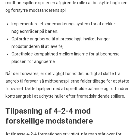
midtbanespillere spiller en afgørende rolle i at beskytte baglinjen
og forstyrre modstanderens spil.
Implementere et zonemarkeringssystem for at dække
nøgleområder på banen.
Opfordre angriberne til at presse højt, hvilket tvinger
modstanderen til at lave fejl.
Opretholde kompakthed mellem linjerne for at begrænse
pladsen for angriberne.
Når der forsvares, er det vigtigt for holdet hurtigt at skifte fra
angreb til forsvar, så midtbanespillerne falder tilbage for at støtte
forsvaret. Dette hjælper med at opretholde balance og forhindrer
kontraangreb i at udnytte huller efter fremadskridende spillere.
Tilpasning af 4-2-4 mod
forskellige modstandere
At tilpasse 4-2-4 formationen er vigtigt, når man står over for