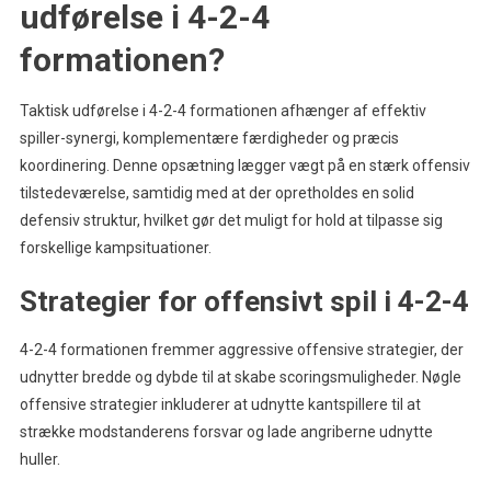
udførelse i 4-2-4
formationen?
Taktisk udførelse i 4-2-4 formationen afhænger af effektiv
spiller-synergi, komplementære færdigheder og præcis
koordinering. Denne opsætning lægger vægt på en stærk offensiv
tilstedeværelse, samtidig med at der opretholdes en solid
defensiv struktur, hvilket gør det muligt for hold at tilpasse sig
forskellige kampsituationer.
Strategier for offensivt spil i 4-2-4
4-2-4 formationen fremmer aggressive offensive strategier, der
udnytter bredde og dybde til at skabe scoringsmuligheder. Nøgle
offensive strategier inkluderer at udnytte kantspillere til at
strække modstanderens forsvar og lade angriberne udnytte
huller.