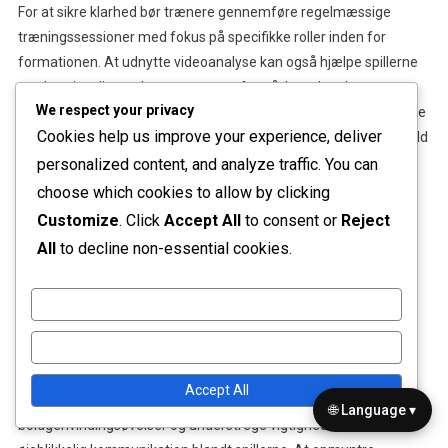
For at sikre klarhed bør trænere gennemføre regelmæssige
træningssessioner med fokus på specifikke roller inden for
formationen. At udnytte videoanalyse kan også hjælpe spillerne
med at visualisere deres ansvar og forstå, hvordan deres
We respect your privacy
bevægelser påvirker den samlede holddynamik. At etablere klare
Cookies help us improve your experience, deliver
retningslinjer for hver position kan forbedre holdets sammenhold
og præstation.
personalized content, and analyze traffic. You can
choose which cookies to allow by clicking
Overgangshastighed
Customize
. Click
Accept All
to consent or
Reject
All
to decline non-essential cookies.
Overgangen mellem angreb og forsvar er kritisk i 4-2-4
formationen. Hold skal være i stand til hurtigt at skifte fokus for
Customize
at forhindre modstanderne i at udnytte eventuelle huller, der
efterlades under disse ændringer. Langsomme overgange kan
Reject All
føre til mål, især mod hurtige hold.
Accept All
For at forbedre overgangshastigheden bør hold øve hurtige
🌐 Language ▾
boldgenvindingsøvelser og understrege vigtigheden af