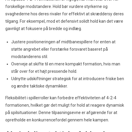
forskellige modstandere. Hold bør vurdere styrkerne og
svaghederne hos deres rivaler for effektivt at skræddersy deres
tilgang. For eksempel, mod et defensivt solidt hold kan det være
gavnligt at fokusere på bredde og indlæg.
Justere positioneringen af midtbanespillere for enten at
støtte angrebet eller forstærke forsvaret baseret på
modstanderens stil.
Overveje at skifte til en mere kompakt formation, hvis man
står over for et højt pressende hold.
Udnytte udskiftninger strategisk for at introducere friske ben
og ændre taktiske dynamikker.
Fleksibilitet i spillerroller kan forbedre effektiviteten af 4-2-4
formationen, hvilket gør det muligt for hold at reagere dynamisk
på spilsituationer. Denne tilpasningsevne er afgørende for at
opretholde en konkurrencefordel gennem hele kampen.