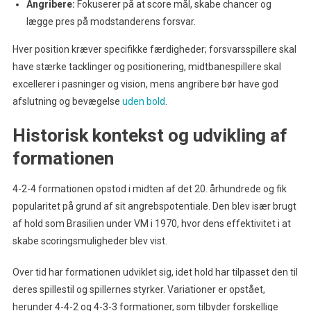
Angribere:
Fokuserer på at score mål, skabe chancer og
lægge pres på modstanderens forsvar.
Hver position kræver specifikke færdigheder; forsvarsspillere skal
have stærke tacklinger og positionering, midtbanespillere skal
excellerer i pasninger og vision, mens angribere bør have god
afslutning og bevægelse
uden bold
.
Historisk kontekst og udvikling af
formationen
4-2-4 formationen opstod i midten af det 20. århundrede og fik
popularitet på grund af sit angrebspotentiale. Den blev især brugt
af hold som Brasilien under VM i 1970, hvor dens effektivitet i at
skabe scoringsmuligheder blev vist.
Over tid har formationen udviklet sig, idet hold har tilpasset den til
deres spillestil og spillernes styrker. Variationer er opstået,
herunder 4-4-2 og 4-3-3 formationer, som tilbyder forskellige