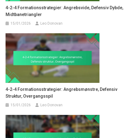
4-2-4 Formationsstrategier: Angrebsvide, Defensiv Dybde,
Midtbanetriangler
15/01/2026
Leo Donovan
4-2-4 Formationsstrategier: Angrebsmønstre, Defensiv
Struktur, Overgangsspil
15/01/2026
Leo Donovan