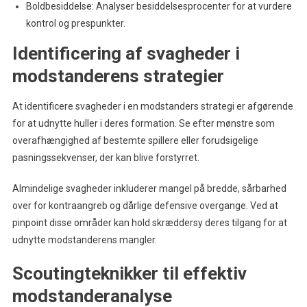
Boldbesiddelse: Analyser besiddelsesprocenter for at vurdere
kontrol og prespunkter.
Identificering af svagheder i
modstanderens strategier
At identificere svagheder i en modstanders strategi er afgørende
for at udnytte huller i deres formation. Se efter mønstre som
overafhængighed af bestemte spillere eller forudsigelige
pasningssekvenser, der kan blive forstyrret.
Almindelige svagheder inkluderer mangel på bredde, sårbarhed
over for kontraangreb og dårlige defensive overgange. Ved at
pinpoint disse områder kan hold skræddersy deres tilgang for at
udnytte modstanderens mangler.
Scoutingteknikker til effektiv
modstanderanalyse