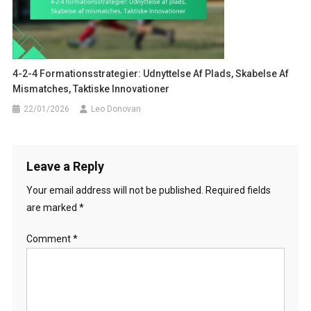
4-2-4 Formationsstrategier: Udnyttelse Af Plads, Skabelse Af
Mismatches, Taktiske Innovationer
22/01/2026
Leo Donovan
Leave a Reply
Your email address will not be published.
Required fields
are marked
*
Comment
*