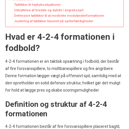
Taktikker til højtrykssituationer
Udnyttelse af bredde og dybde i angrebsspil
Defensive taktikker til at modvirke modstanderformationer
Justering af taktikker baseret på spillerfærdigheder
Hvad er 4-2-4 formationen i
fodbold?
4-2-4 formationen er en taktisk opsætning i fodbold, der består
af fire forsvarsspillere, to midtbanespillere og fire angribere.
Denne formation lægger vægt på offensivt spil, samtidig med at
den opretholder en solid defensiv struktur, hvilket gør det muligt
for hold at lægge pres og skabe scoringsmuligheder.
Definition og struktur af 4-2-4
formationen
4-2-4 formationen består af fire forsvarsspillere placeret bagtil,