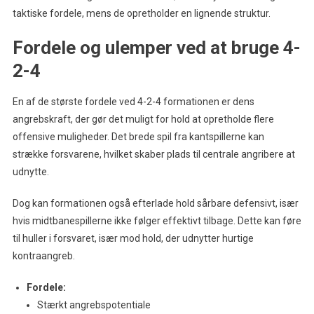
taktiske fordele, mens de opretholder en lignende struktur.
Fordele og ulemper ved at bruge 4-
2-4
En af de største fordele ved 4-2-4 formationen er dens
angrebskraft, der gør det muligt for hold at opretholde flere
offensive muligheder. Det brede spil fra kantspillerne kan
strække forsvarene, hvilket skaber plads til centrale angribere at
udnytte.
Dog kan formationen også efterlade hold sårbare defensivt, især
hvis midtbanespillerne ikke følger effektivt tilbage. Dette kan føre
til huller i forsvaret, især mod hold, der udnytter hurtige
kontraangreb.
Fordele:
Stærkt angrebspotentiale