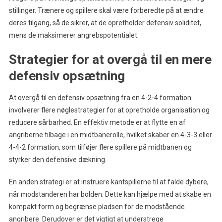
stillinger. Trænere og spillere skal være forberedte på at ændre
deres tilgang, så de sikrer, at de opretholder defensiv soliditet,
mens de maksimerer angrebspotentialet.
Strategier for at overgå til en mere
defensiv opsætning
At overgå til en defensiv opsætning fra en 4-2-4 formation
involverer flere nøglestrategier for at opretholde organisation og
reducere sårbarhed. En effektiv metode er at flytte en af
angriberne tilbage i en midtbanerolle, hvilket skaber en 4-3-3 eller
4-4-2 formation, som tilføjer flere spillere på midtbanen og
styrker den defensive dækning.
En anden strategi er at instruere kantspillerne til at falde dybere,
når modstanderen har bolden. Dette kan hjælpe med at skabe en
kompakt form og begrænse pladsen for de modstående
angribere. Derudover er det vigtigt at understrege