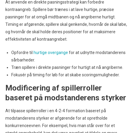
At anvende en direkte pasningsstrategi kan forbedre
kontraangreb. Spillere bør trænes i at lave hurtige, præcise
pasninger for at omgå midtbanen og nå angriberne hurtigt.
Timing er afgørende; spillere skal genkende, hvornår de skal løbe,
og hvornår de skal holde deres positioner for at maksimere
effektiviteten af kontraangrebet.
Opfordre til
hurtige overgange
for at udnytte modstanderens
sårbarheder.
Træn spillere i direkte pasninger for hurtigt at nå angriberne.
Fokusér på timing for løb for at skabe scoringsmuligheder.
Modificering af spillerroller
baseret på modstanderens styrker
At tilpasse spillerroller i en 4-2-4 formation baseret på
modstanderens styrker er afgørende for at opretholde
konkurrenceevnen. For eksempel, hvis man står over for et
stærkt angrebshold, kan det være gavnligt at tildele en mere