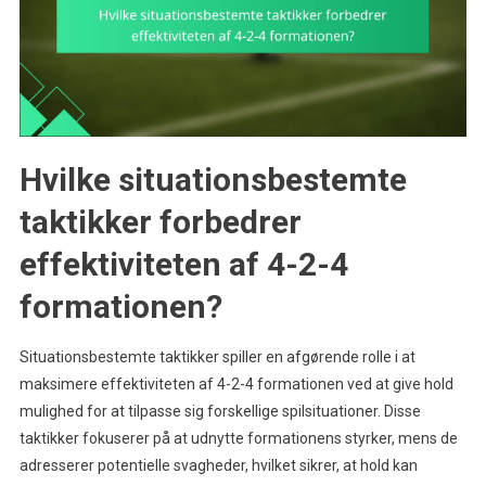
Hvilke situationsbestemte
taktikker forbedrer
effektiviteten af 4-2-4
formationen?
Situationsbestemte taktikker spiller en afgørende rolle i at
maksimere effektiviteten af 4-2-4 formationen ved at give hold
mulighed for at tilpasse sig forskellige spilsituationer. Disse
taktikker fokuserer på at udnytte formationens styrker, mens de
adresserer potentielle svagheder, hvilket sikrer, at hold kan