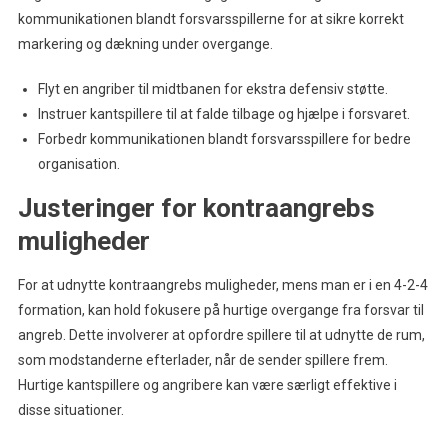
kommunikationen blandt forsvarsspillerne for at sikre korrekt
markering og dækning under overgange.
Flyt en angriber til midtbanen for ekstra defensiv støtte.
Instruer kantspillere til at falde tilbage og hjælpe i forsvaret.
Forbedr kommunikationen blandt forsvarsspillere for bedre
organisation.
Justeringer for kontraangrebs
muligheder
For at udnytte kontraangrebs muligheder, mens man er i en 4-2-4
formation, kan hold fokusere på hurtige overgange fra forsvar til
angreb. Dette involverer at opfordre spillere til at udnytte de rum,
som modstanderne efterlader, når de sender spillere frem.
Hurtige kantspillere og angribere kan være særligt effektive i
disse situationer.