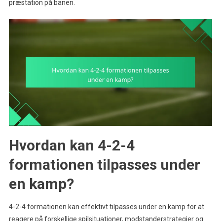
præstation på banen.
Hvordan kan 4-2-4
formationen tilpasses under
en kamp?
4-2-4 formationen kan effektivt tilpasses under en kamp for at
reagere på forskellige spilsituationer, modstanderstrategier og