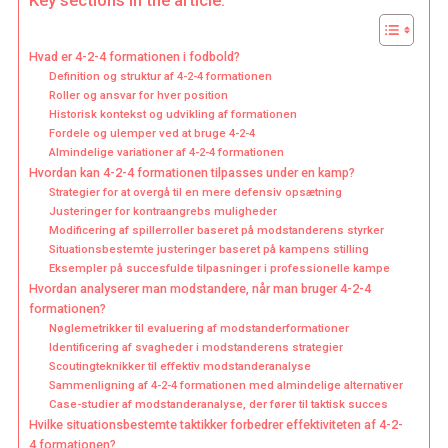
Key sections in the article:
Hvad er 4-2-4 formationen i fodbold?
Definition og struktur af 4-2-4 formationen
Roller og ansvar for hver position
Historisk kontekst og udvikling af formationen
Fordele og ulemper ved at bruge 4-2-4
Almindelige variationer af 4-2-4 formationen
Hvordan kan 4-2-4 formationen tilpasses under en kamp?
Strategier for at overgå til en mere defensiv opsætning
Justeringer for kontraangrebs muligheder
Modificering af spillerroller baseret på modstanderens styrker
Situationsbestemte justeringer baseret på kampens stilling
Eksempler på succesfulde tilpasninger i professionelle kampe
Hvordan analyserer man modstandere, når man bruger 4-2-4
formationen?
Nøglemetrikker til evaluering af modstanderformationer
Identificering af svagheder i modstanderens strategier
Scoutingteknikker til effektiv modstanderanalyse
Sammenligning af 4-2-4 formationen med almindelige alternativer
Case-studier af modstanderanalyse, der fører til taktisk succes
Hvilke situationsbestemte taktikker forbedrer effektiviteten af 4-2-
4 formationen?