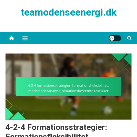
Skip
teamodenseenergi.dk
to
content
4-2-4 Formationsstrategier:
Formationsfleksibilitet,