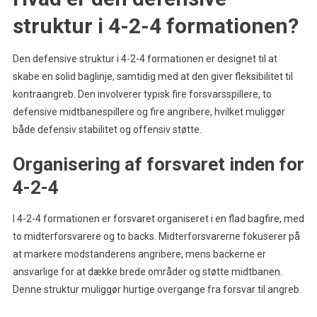
struktur i 4-2-4 formationen?
Den defensive struktur i 4-2-4 formationen er designet til at
skabe en solid baglinje, samtidig med at den giver fleksibilitet til
kontraangreb. Den involverer typisk fire forsvarsspillere, to
defensive midtbanespillere og fire angribere, hvilket muliggør
både defensiv stabilitet og offensiv støtte.
Organisering af forsvaret inden for
4-2-4
I 4-2-4 formationen er forsvaret organiseret i en flad bagfire, med
to midterforsvarere og to backs. Midterforsvarerne fokuserer på
at markere modstanderens angribere, mens backerne er
ansvarlige for at dække brede områder og støtte midtbanen.
Denne struktur muliggør hurtige overgange fra forsvar til angreb.