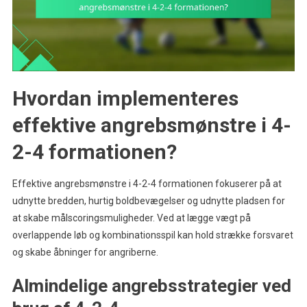
Hvordan implementeres
effektive angrebsmønstre i 4-
2-4 formationen?
Effektive angrebsmønstre i 4-2-4 formationen fokuserer på at
udnytte bredden, hurtig boldbevægelser og udnytte pladsen for
at skabe målscoringsmuligheder. Ved at lægge vægt på
overlappende løb og kombinationsspil kan hold strække forsvaret
og skabe åbninger for angriberne.
Almindelige angrebsstrategier ved