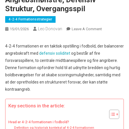
Struktur, Overgangsspil
4-2-4 Formationsstrategier
Leo Donovan
On
15/01/2026
Leave A Comment
4-
2-
4-2-4 formationen er en taktisk opstilling i fodbold, der balancerer
4
angrebskraft med
defensiv soliditet
og består af fire
Formationsstrate
forsvarsspillere, to centrale midtbanespillere og fire angribere.
Angrebsmønstre
Denne formation opfordrer hold til at udnytte bredden og hurtig
Defensiv
boldbevægelser for at skabe scoringsmuligheder, samtidig med
Struktur,
Overgangsspil
at der opretholdes en struktureret forsvar, der kan støtte
kontraangreb.
Key sections in the article:
Hvad er 4-2-4 formationen i fodbold?
Definition og historisk kontekst af 4-2-4 formationen