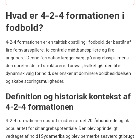
Hvad er 4-2-4 formationen i
fodbold?
4-2-4 formationen er en taktisk opstilling i fodbold, der består af
fire forsvarsspillere, to centrale midtbanespillere og fire
angribere. Denne formation lægger vægt på angrebsspil, mens
den opretholder et struktureret forsvar, hvilket gør den til et
dynamisk valg for hold, der ønsker at dominere boldbesiddelsen
og skabe scoringsmuligheder.
Definition og historisk kontekst af
4-2-4 formationen
4-2-4 formationen opstod i midten af det 20. århundrede og fik
popularitet for sit angrebspotentiale. Den blev oprindeligt
vedtaget af hold i Sydamerika og blev bemærkelsesværdigt brugt