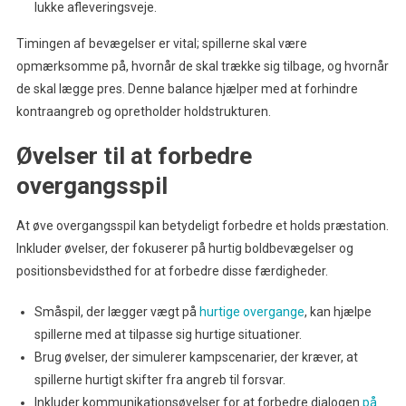
lukke afleveringsveje.
Timingen af bevægelser er vital; spillerne skal være
opmærksomme på, hvornår de skal trække sig tilbage, og hvornår
de skal lægge pres. Denne balance hjælper med at forhindre
kontraangreb og opretholder holdstrukturen.
Øvelser til at forbedre
overgangsspil
At øve overgangsspil kan betydeligt forbedre et holds præstation.
Inkluder øvelser, der fokuserer på hurtig boldbevægelser og
positionsbevidsthed for at forbedre disse færdigheder.
Småspil, der lægger vægt på
hurtige overgange
, kan hjælpe
spillerne med at tilpasse sig hurtige situationer.
Brug øvelser, der simulerer kampscenarier, der kræver, at
spillerne hurtigt skifter fra angreb til forsvar.
Inkluder kommunikationsøvelser for at forbedre dialogen
på