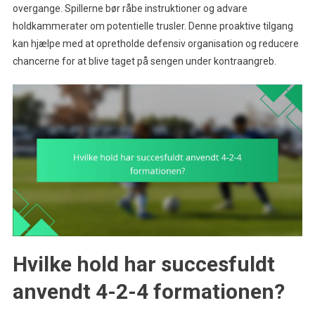
overgange. Spillerne bør råbe instruktioner og advare
holdkammerater om potentielle trusler. Denne proaktive tilgang
kan hjælpe med at opretholde defensiv organisation og reducere
chancerne for at blive taget på sengen under kontraangreb.
Hvilke hold har succesfuldt
anvendt 4-2-4 formationen?