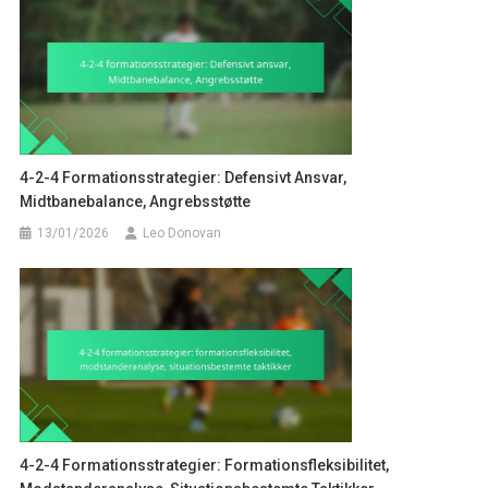
4-2-4 Formationsstrategier: Defensivt Ansvar,
Midtbanebalance, Angrebsstøtte
13/01/2026
Leo Donovan
4-2-4 Formationsstrategier: Formationsfleksibilitet,