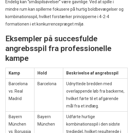
Endelig kan “småspilsøvelser” være gavnlige. Ved at spille i
mindre rum kan spillerne fokusere på hurtig boldbevægelser og
kombinationsspil, hvilket forstærker principperne i 4-2-4
formationen i et konkurrencepræget miljø.
Eksempler på succesfulde
angrebsspil fra professionelle
kampe
Kamp
Hold
Beskrivelse af angrebsspil
Barcelona
Barcelona
Udnyttede bredden med
vs. Real
overlappende løb fra backerne,
Madrid
hvilket førte til et afgørende
mål fra et indlæg.
Bayern
Bayern
Udførte hurtige
München
München
kombinationsspil i den sidste
vs. Borussia
tredjedel, hvilket resulterede i