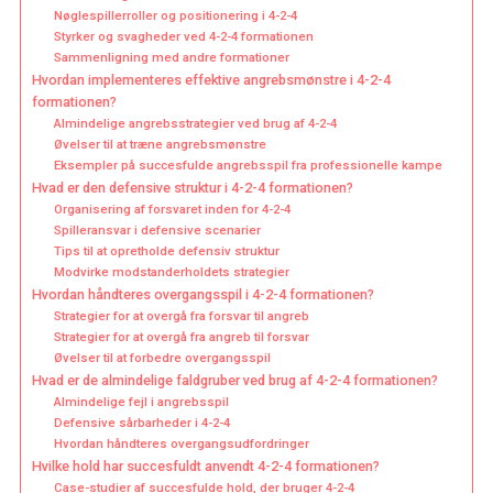
Nøglespillerroller og positionering i 4-2-4
Styrker og svagheder ved 4-2-4 formationen
Sammenligning med andre formationer
Hvordan implementeres effektive angrebsmønstre i 4-2-4
formationen?
Almindelige angrebsstrategier ved brug af 4-2-4
Øvelser til at træne angrebsmønstre
Eksempler på succesfulde angrebsspil fra professionelle kampe
Hvad er den defensive struktur i 4-2-4 formationen?
Organisering af forsvaret inden for 4-2-4
Spilleransvar i defensive scenarier
Tips til at opretholde defensiv struktur
Modvirke modstanderholdets strategier
Hvordan håndteres overgangsspil i 4-2-4 formationen?
Strategier for at overgå fra forsvar til angreb
Strategier for at overgå fra angreb til forsvar
Øvelser til at forbedre overgangsspil
Hvad er de almindelige faldgruber ved brug af 4-2-4 formationen?
Almindelige fejl i angrebsspil
Defensive sårbarheder i 4-2-4
Hvordan håndteres overgangsudfordringer
Hvilke hold har succesfuldt anvendt 4-2-4 formationen?
Case-studier af succesfulde hold, der bruger 4-2-4