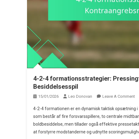
4-2-4 formationsstrategier: Pressin
Besiddelsesspil
O
15/01/2026
Leo Donovan
Leave A Comment
4-
4-2-4 formationen er en dynamisk taktisk opsætning i 
2-
som består af fire forsvarsspillere, to centrale midtba
4
boldbesiddelse, men tillader også effektive pressetakt
Fo
at forstyrre modstanderne og udnytte scoringsmulighed
Pr
Ko