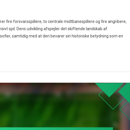
n
er fire forsvarsspillere, to centrale midtbanespillere og fire angribere,
vt spil. Dens udvikling afspejler det skiftende landskab af
osofier, samtidig med at den bevarer sin historiske betydning som en
rmationsstrategier:
rmationens
vikling,
storisk
ntekst,
oderne
vendelser