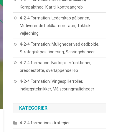
Kompakthed, Klar til kontraangreb
4-2-4 Formation: Lederskab på banen,
Motiverende holdkammerater, Taktisk
vejledning
4-2-4 Formation: Muligheder ved dødbolde,
Strategisk positionering, Scoringchancer
4-2-4 formation: Backspillerfunktioner,
breddestøtte, overlappende løb
4-2-4 Formation: Vingespillerroller,
Indlægsteknikker, Målscoringmuligheder
KATEGORIER
4-2-4 formationsstrategier