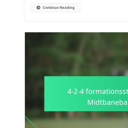
Be
Continue Reading