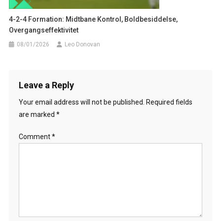
4-2-4 Formation: Midtbane Kontrol, Boldbesiddelse,
Overgangseffektivitet
08/01/2026
Leo Donovan
Leave a Reply
Your email address will not be published.
Required fields
are marked
*
Comment
*