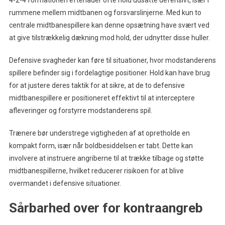
4-2-4 formationen efterlader ofte hold udsatte defensivt, især i
rummene mellem midtbanen og forsvarslinjerne. Med kun to
centrale midtbanespillere kan denne opsætning have svært ved
at give tilstrækkelig dækning mod hold, der udnytter disse huller.
Defensive svagheder kan føre til situationer, hvor modstanderens
spillere befinder sig i fordelagtige positioner. Hold kan have brug
for at justere deres taktik for at sikre, at de to defensive
midtbanespillere er positioneret effektivt til at interceptere
afleveringer og forstyrre modstanderens spil.
Trænere bør understrege vigtigheden af at opretholde en
kompakt form, især når boldbesiddelsen er tabt. Dette kan
involvere at instruere angriberne til at trække tilbage og støtte
midtbanespillerne, hvilket reducerer risikoen for at blive
overmandet i defensive situationer.
Sårbarhed over for kontraangreb