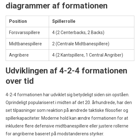
diagrammer af formationen
Position
Spillerrolle
Forsvarsspillere
4 (2 Centerbacks, 2 Backs)
Midtbanespillere
2 (Centrale Midtbanespillere)
Angribere
4 (2 Kantspillere, 1 Central Angriber)
Udviklingen af 4-2-4 formationen
over tid
4-2-4 formationen har udviklet sig betydeligt siden sin opståen.
Oprindeligt populariseret i midten af det 20. århundrede, har den
set tilpasninger som reaktion på ændrede taktiske filosofier og
spillerkapaciteter. Moderne hold kan ændre formationen for at
inkludere flere defensive midtbanespillere eller justere rollerne
for angriberne baseret på modstanderens styrker.