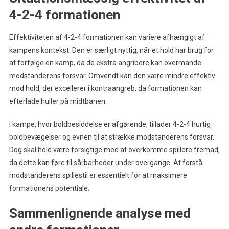
4-2-4 formationen
Effektiviteten af 4-2-4 formationen kan variere afhængigt af
kampens kontekst. Den er særligt nyttig, når et hold har brug for
at forfølge en kamp, da de ekstra angribere kan overmande
modstanderens forsvar. Omvendt kan den være mindre effektiv
mod hold, der excellerer i kontraangreb, da formationen kan
efterlade huller på midtbanen.
I kampe, hvor boldbesiddelse er afgørende, tillader 4-2-4 hurtig
boldbevægelser og evnen til at strække modstanderens forsvar.
Dog skal hold være forsigtige med at overkomme spillere fremad,
da dette kan føre til sårbarheder under overgange. At forstå
modstanderens spillestil er essentielt for at maksimere
formationens potentiale.
Sammenlignende analyse med