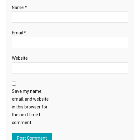
Name
*
Email
*
Website
Save my name,
email, and website
in this browser for
the next time I
comment.