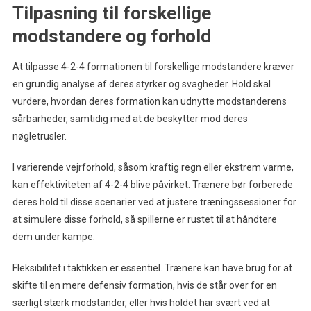
Tilpasning til forskellige
modstandere og forhold
At tilpasse 4-2-4 formationen til forskellige modstandere kræver
en grundig analyse af deres styrker og svagheder. Hold skal
vurdere, hvordan deres formation kan udnytte modstanderens
sårbarheder, samtidig med at de beskytter mod deres
nøgletrusler.
I varierende vejrforhold, såsom kraftig regn eller ekstrem varme,
kan effektiviteten af 4-2-4 blive påvirket. Trænere bør forberede
deres hold til disse scenarier ved at justere træningssessioner for
at simulere disse forhold, så spillerne er rustet til at håndtere
dem under kampe.
Fleksibilitet i taktikken er essentiel. Trænere kan have brug for at
skifte til en mere defensiv formation, hvis de står over for en
særligt stærk modstander, eller hvis holdet har svært ved at