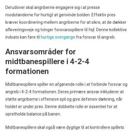
Derudover skal angriberne engagere sig i at presse
modstanderne for hurtigt at genvinde bolden. Effektiv pres
kræver koordinering mellem angriberne for at sikre, at de dækker
afleveringsveje og tvinger forsvarsspillere til fejl. Denne kollektive
indsats kan føre til
hurtige overgange
fra forsvar til angreb.
Ansvarsområder for
midtbanespillere i 4-2-4
formationen
Midtbanespillere spiller en afgørende rolle i at forbinde forsvar og
angreb i 4-2-4 formationen. Deres primære ansvar inkluderer at
støtte angriberne i offensive spil og give defensiv dækning, når
holdet er under pres. Denne dobbelte rolle er essentiel for at
opretholde balance på banen.
Midtbanespillere skal også være dygtige til at kontrollere spillets