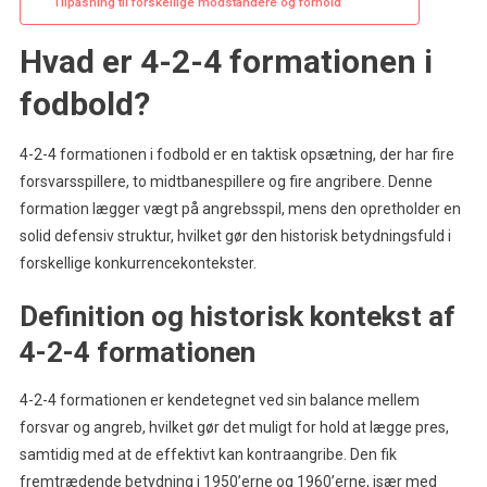
Tilpasning til forskellige modstandere og forhold
Hvad er 4-2-4 formationen i
fodbold?
4-2-4 formationen i fodbold er en taktisk opsætning, der har fire
forsvarsspillere, to midtbanespillere og fire angribere. Denne
formation lægger vægt på angrebsspil, mens den opretholder en
solid defensiv struktur, hvilket gør den historisk betydningsfuld i
forskellige konkurrencekontekster.
Definition og historisk kontekst af
4-2-4 formationen
4-2-4 formationen er kendetegnet ved sin balance mellem
forsvar og angreb, hvilket gør det muligt for hold at lægge pres,
samtidig med at de effektivt kan kontraangribe. Den fik
fremtrædende betydning i 1950’erne og 1960’erne, især med