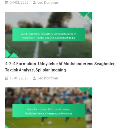
04/02/2026
Leo Donovan
4-2-4 Formation: Udnyttelse Af Modstanderens Svagheder,
Taktisk Analyse, Spilplanlægning
15/01/2026
Leo Donovan